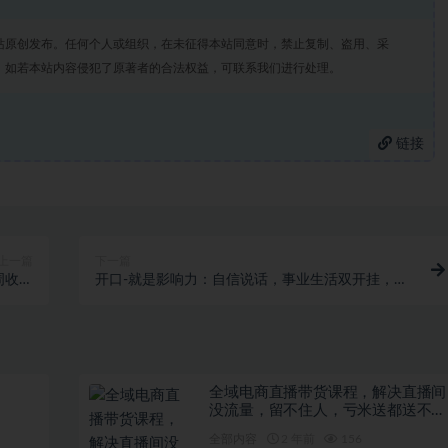
站原创发布。任何个人或组织，在未征得本站同意时，禁止复制、盗用、采
。如若本站内容侵犯了原著者的合法权益，可联系我们进行处理。
链接
上一篇
下一篇
周收入
开口-就是影响力：自信说话，事业生活双开挂，一
0000+
周收入50000+
全域电商直播带货课程，解决直播间
没流量，留不住人，亏米送都送不出
去的尴尬局面
全部内容
2 年前
156