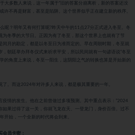
对于大多数人来说，这一年属于“旧的答案分崩离析，新的答案还没
验或许不再是财富，甚至是陷阱。这个世界似乎正在建立新的秩序。
什么呢？明年又有何打算呢?昨天中午的11点27分正式进入冬至。冬
视为冬季的大节日。正因为有了冬至，那这个世界上也就有了节
是闰月的勘定，都是以冬至日为准而定的。早在周朝时期，冬至就
岁，朝廷举办拜冬仪式来祈求平安，所以民间就有一句谚语说“冬至
易学的角度上来说，冬至一阳生，这阴阳之气的转换也算是开始新的
了。而这2024年对许多人来说，都是极其重要的一年。
疫情的发生。他在之前曾做过多项预测。其中重点表示：“2024
你如果过得了这一关，你就飞龙在天、一登龙门，身价百倍。过不
明年开始，一个全新的时代将会到来。
买会员卡密：