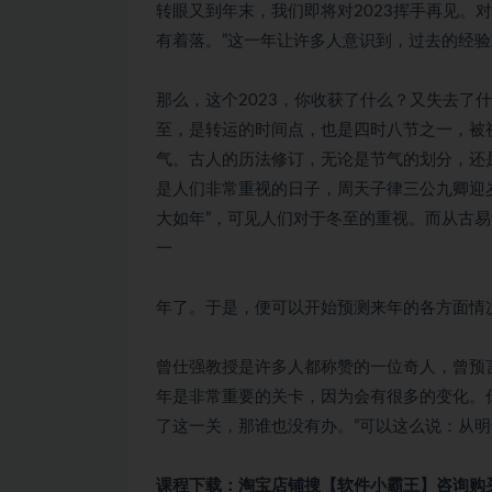
转眼又到年末，我们即将对2023挥手再见。
有着落。”这一年让许多人意识到，过去的经
那么，这个2023，你收获了什么？又失去了
至，是转运的时间点，也是四时八节之一，被
气。古人的历法修订，无论是节气的划分，还
是人们非常重视的日子，周天子律三公九卿迎
大如年”，可见人们对于冬至的重视。而从古
一
年了。于是，便可以开始预测来年的各方面情况
曾仕强教授是许多人都称赞的一位奇人，曾预言
年是非常重要的关卡，因为会有很多的变化。
了这一关，那谁也没有办。”可以这么说：从
课程下载：淘宝店铺搜【软件小霸王】咨询购