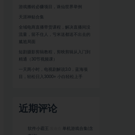
游戏搬砖必赚项目，诛仙世界举例
天涯神贴合集
全域电商直播带货课程，解决直播间没
流量，留不住人，亏米送都送不出去的
尴尬局面
短剧摄影剪辑教程，剪映剪辑从入门到
精通（30节视频课）
一天两小时，电视剧解说3.0，蓝海项
目，轻松日入3000+ 小白轻松上手
近期评论
软件小霸王
单机游戏合集(含
发表在