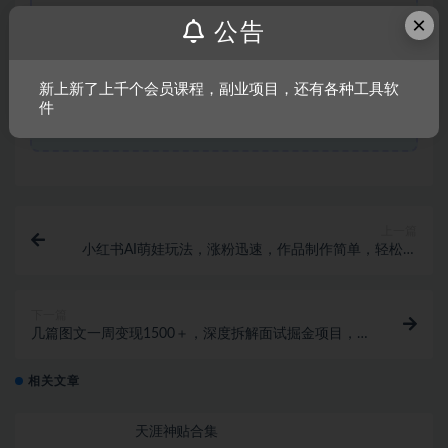
×
采集、发布本站内容到任何网站、书籍等各类媒体平台。如若本
公告
站内容侵犯了原著者的合法权益，可联系我们进行处理。
新上新了上千个会员课程，副业项目，还有各种工具软
件
链接
上一篇
小红书AI萌娃玩法，涨粉迅速，作品制作简单，轻松月
入万元
下一篇
几篇图文一周变现1500＋，深度拆解面试掘金项目，小
白轻松上手
相关文章
天涯神贴合集