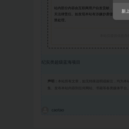
站内部分内容由互联网用户自发贡献，该文观点
新
关法律责任。如发现本站有涉嫌抄袭侵权/违法违
禁处理。
本站仅提供信息存
纪实类超级蓝海项目
声明：
本站所有文章，如无特殊说明或标注，均为本
集、发布本站内容到任何网站、书籍等各类媒体平台
caotao