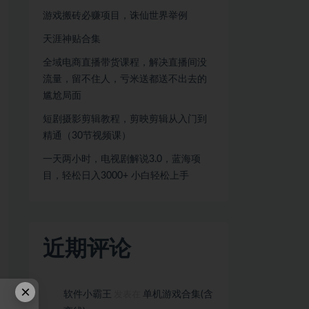
游戏搬砖必赚项目，诛仙世界举例
天涯神贴合集
全域电商直播带货课程，解决直播间没
流量，留不住人，亏米送都送不出去的
尴尬局面
短剧摄影剪辑教程，剪映剪辑从入门到
精通（30节视频课）
一天两小时，电视剧解说3.0，蓝海项
目，轻松日入3000+ 小白轻松上手
近期评论
×
软件小霸王
单机游戏合集(含
发表在