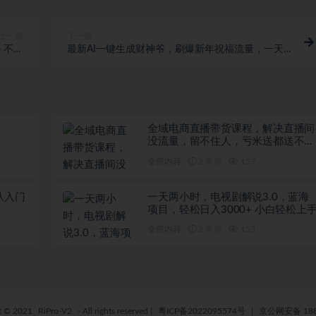
上一篇
下一篇
＋不懂
最新AI一键生成财神爷，刷爆新年祝福流量，一天
了【揭
变现2000+
秘】
全域电商直播带货课程，解决直播间
没流量，留不住人，亏米送都送不出
去的尴尬局面
全部内容
2 年前
157
从入门
一天两小时，电视剧解说3.0，蓝海
项目，轻松日入3000+ 小白轻松上
全部内容
2 年前
153
t © 2021
RiPro-V2
- All rights reserved
|
粤ICP备2022095574号
|
京公网安备 188