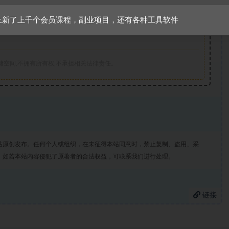
仅代表作者本人。本站仅提供信息存储空间服务，不拥有所有权，不承担相
上新了上千个会员课程，副业项目，还有各种工具软件
规的内容， 请
联系我们
一经核实，立即删除。并对发布账号进行永久封
储空间,不拥有所有权,不承担相关法律责任。
站原创发布。任何个人或组织，在未征得本站同意时，禁止复制、盗用、采
。如若本站内容侵犯了原著者的合法权益，可联系我们进行处理。
链接