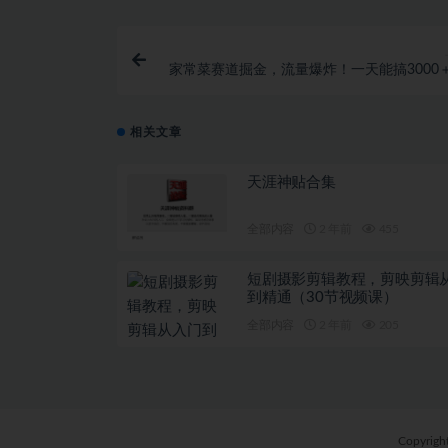
家常菜赛道掘金，流量爆炸！一天能搞‌3000
菜也能做，简单轻松且暴力！‌无脑操作就行
相关文章
天涯神贴合集
全部内容
2 年前
455
短剧摄影剪辑教程，剪映剪辑
到精通（30节视频课）
全部内容
2 年前
205
Copyrigh