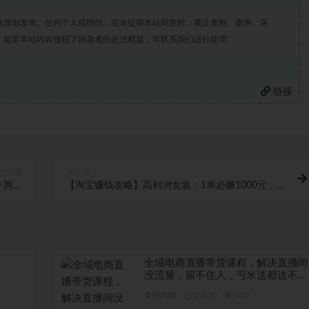
站原创发布。任何个人或组织，在未征得本站同意时，禁止复制、盗用、采
。如若本站内容侵犯了原著者的合法权益，可联系我们进行处理。
链接
上一篇
下一篇
 两分
【淘宝赚钱攻略】高利润女装：1单必赚1000元，
创视频
打造超暴力矩阵店铺！
全域电商直播带货课程，解决直播间
没流量，留不住人，亏米送都送不出
去的尴尬局面
全部内容
2 年前
157