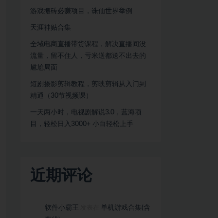
游戏搬砖必赚项目，诛仙世界举例
天涯神贴合集
全域电商直播带货课程，解决直播间没
流量，留不住人，亏米送都送不出去的
尴尬局面
短剧摄影剪辑教程，剪映剪辑从入门到
精通（30节视频课）
一天两小时，电视剧解说3.0，蓝海项
目，轻松日入3000+ 小白轻松上手
近期评论
软件小霸王
单机游戏合集(含
发表在