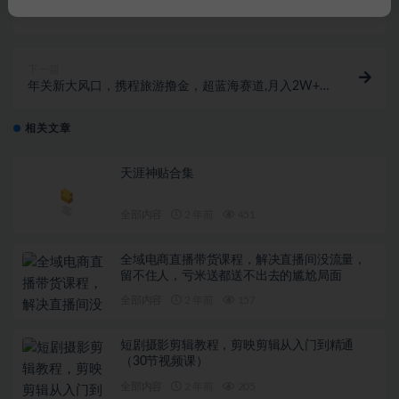
两个快速涨粉的野路子，一个特效+神奇布偶，粉丝暴
涨5000起！
下一篇
年关新大风口，携程旅游撸金，超蓝海赛道,月入2W+
【揭秘】
相关文章
天涯神贴合集
全部内容
2 年前
451
全域电商直播带货课程，解决直播间没流量，
留不住人，亏米送都送不出去的尴尬局面
全部内容
2 年前
157
短剧摄影剪辑教程，剪映剪辑从入门到精通
（30节视频课）
全部内容
2 年前
205