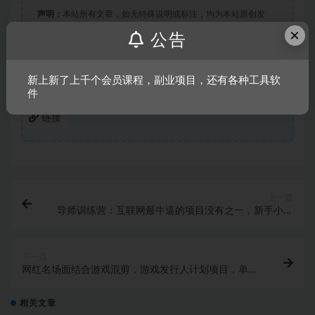
声明：
本站所有文章，如无特殊说明或标注，均为本站原创发
×
布。任何个人或组织，在未征得本站同意时，禁止复制、盗用、
公告
采集、发布本站内容到任何网站、书籍等各类媒体平台。如若本
站内容侵犯了原著者的合法权益，可联系我们进行处理。
新上新了上千个会员课程，副业项目，还有各种工具软
件
链接
上一篇
导师训练营：互联网最牛逼的项目没有之一，新手小白
必学，月入2万+
下一篇
网红名场面结合游戏混剪，游戏发行人计划项目，单条
变现1万+保姆式教学
相关文章