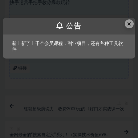
快手运营手把手教你爆款玩转
×
声明：
本站所有文章，如无特殊说明或标注，均为本站原创发
公告
布。任何个人或组织，在未征得本站同意时，禁止复制、盗用、
采集、发布本站内容到任何网站、书籍等各类媒体平台。如若本
新上新了上千个会员课程，副业项目，还有各种工具软
站内容侵犯了原著者的合法权益，可联系我们进行处理。
件
链接
上一篇
练就超级演说力，收费2000元的《好口才实战课一次性
解锁八大技能》
下一篇
全网最全的“搜索自定义”系列！（实操技术价值698