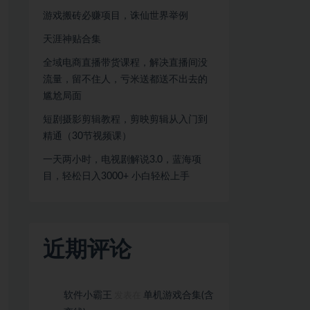
游戏搬砖必赚项目，诛仙世界举例
天涯神贴合集
全域电商直播带货课程，解决直播间没
流量，留不住人，亏米送都送不出去的
尴尬局面
短剧摄影剪辑教程，剪映剪辑从入门到
精通（30节视频课）
一天两小时，电视剧解说3.0，蓝海项
目，轻松日入3000+ 小白轻松上手
近期评论
软件小霸王
单机游戏合集(含
发表在