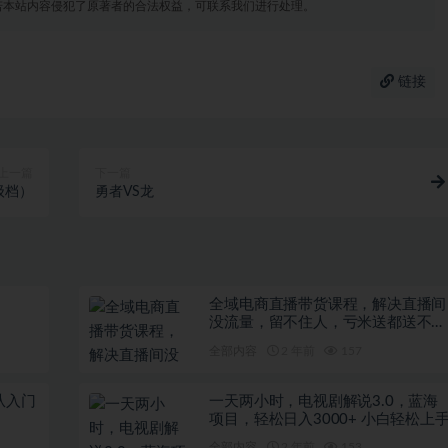
若本站内容侵犯了原著者的合法权益，可联系我们进行处理。
链接
上一篇
下一篇
升级档）
勇者VS龙
全域电商直播带货课程，解决直播间
没流量，留不住人，亏米送都送不出
去的尴尬局面
全部内容
2 年前
157
从入门
一天两小时，电视剧解说3.0，蓝海
项目，轻松日入3000+ 小白轻松上
全部内容
2 年前
153