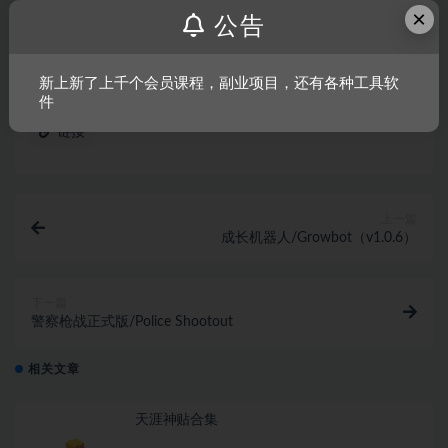
布。任何个人或组织，在未征得本站同意时，禁止复制、盗用、
×
公告
采集、发布本站内容到任何网站、书籍等各类媒体平台。如若本
站内容侵犯了原著者的合法权益，可联系我们进行处理。
新上新了上千个会员课程，副业项目，还有各种工具软
件
链接
上一篇
成长机器人/Growbot（v1.0.6）
下一篇
警察枪战正式版/Police Shootout
相关文章
天涯神贴合集