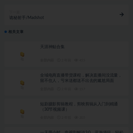
下一篇
诡秘射手/Madshot
相关文章
天涯神贴合集
全部内容
2 年前
455
全域电商直播带货课程，解决直播间没流量，
留不住人，亏米送都送不出去的尴尬局面
全部内容
2 年前
157
短剧摄影剪辑教程，剪映剪辑从入门到精通
（30节视频课）
全部内容
2 年前
205
一天两小时，电视剧解说3.0，蓝海项目，轻松