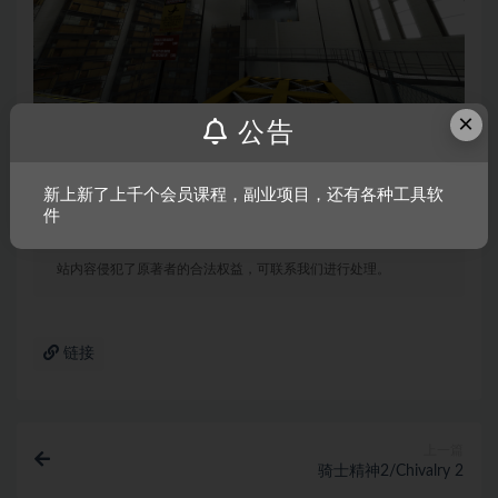
×
公告
声明：
本站所有文章，如无特殊说明或标注，均为本站原创发
新上新了上千个会员课程，副业项目，还有各种工具软
件
布。任何个人或组织，在未征得本站同意时，禁止复制、盗用、
采集、发布本站内容到任何网站、书籍等各类媒体平台。如若本
站内容侵犯了原著者的合法权益，可联系我们进行处理。
链接
上一篇
骑士精神2/Chivalry 2