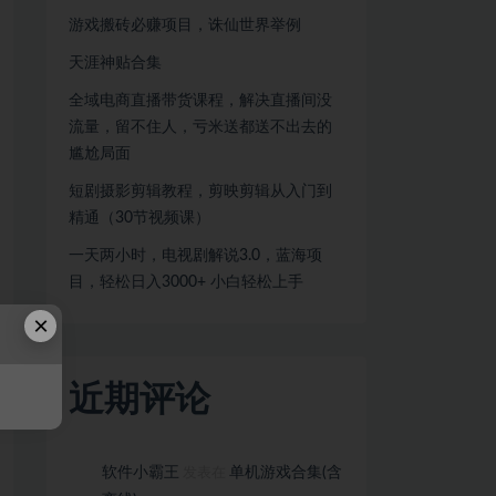
游戏搬砖必赚项目，诛仙世界举例
天涯神贴合集
全域电商直播带货课程，解决直播间没
流量，留不住人，亏米送都送不出去的
尴尬局面
短剧摄影剪辑教程，剪映剪辑从入门到
精通（30节视频课）
一天两小时，电视剧解说3.0，蓝海项
目，轻松日入3000+ 小白轻松上手
×
近期评论
软件小霸王
单机游戏合集(含
发表在