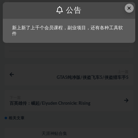
内容侵犯了原著者的合法权益，可联系我们进行
×
公告
处理。
新上新了上千个会员课程，副业项目，还有各种工具软
件
链接
上一篇
GTA5纯净版/侠盗飞车5/侠盗猎车手5
下一篇
百英雄传：崛起/Eiyuden Chronicle: Rising
相关文章
天涯神贴合集