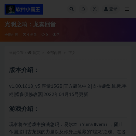
登录
全部
光明之响：龙奏回音
全部内容
4 年前
0
7
当前位置：
首页
全部内容
正文
版本介绍：
v1.00.1618_v5|容量15GB|官方简体中文|支持键盘.鼠标.手
柄|赠多项修改器|2022年04月15号更新
游戏介绍：
玩家将在游戏中扮演悠玛．易尔本（Yuma Ilvern），阻止
帝国滥用古龙族的力量以及你身上蕴藏的“煌龙”之魂。在各