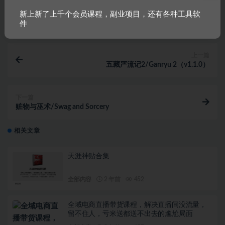
新上新了上千个会员课程，副业项目，还有各种工具软
件
上一篇
五藏严流记2/Ganryu 2（v1.1.0）
下一篇
赃物与巫术/Swag and Sorcery
相关文章
天涯神贴合集
全部内容
2 年前
452
全域电商直播带货课程，解决直播间没流量，
留不住人，亏米送都送不出去的尴尬局面