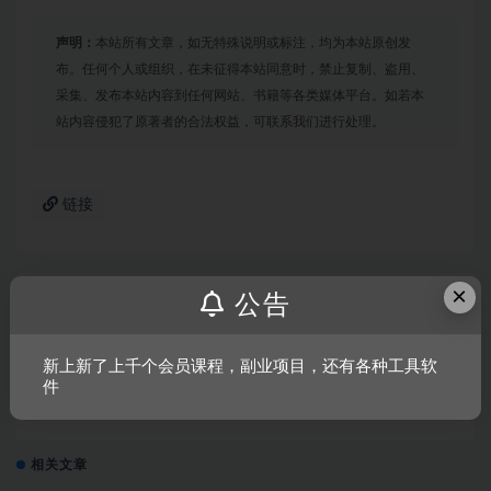
声明：
本站所有文章，如无特殊说明或标注，均为本站原创发
布。任何个人或组织，在未征得本站同意时，禁止复制、盗用、
采集、发布本站内容到任何网站、书籍等各类媒体平台。如若本
站内容侵犯了原著者的合法权益，可联系我们进行处理。
链接
×
公告
上一篇
角斗士学院-血与荣耀/Gladiator School（V0.95+DLC）
新上新了上千个会员课程，副业项目，还有各种工具软
件
下一篇
百战天虫：战争武器
相关文章