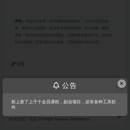
声明：
本站所有文章，如无特殊说明或标注，均为本站原创发
布。任何个人或组织，在未征得本站同意时，禁止复制、盗用、
采集、发布本站内容到任何网站、书籍等各类媒体平台。如若本
站内容侵犯了原著者的合法权益，可联系我们进行处理。
链接
×
公告
上一篇
杀戮尖塔
新上新了上千个会员课程，副业项目，还有各种工具软
件
下一篇
火光幻想：抵抗/Firelight Fantasy: Resistance