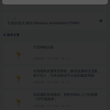
陶艺大师/MasterOfPottery（V0.99d-自由彩绘+自由画
笔-OST+全DLC）
下一篇
行星的毁灭:泰坦/Planetary Annihilation:TITANS
相关文章
天涯神贴合集
全部内容
2 年前
453
全域电商直播带货课程，解决直播间没流量，
留不住人，亏米送都送不出去的尴尬局面
全部内容
2 年前
157
短剧摄影剪辑教程，剪映剪辑从入门到精通
（30节视频课）
全部内容
2 年前
205