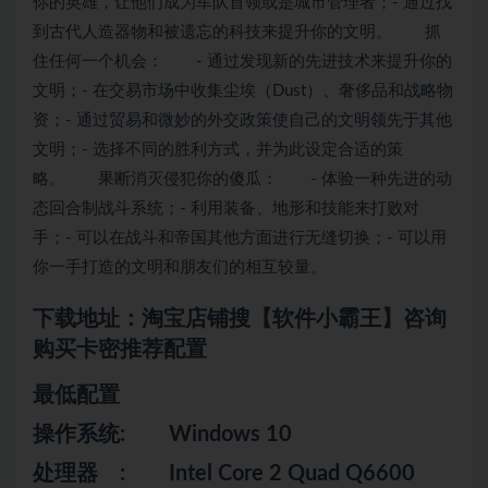
你的英雄，让他们成为军队首领或是城市管理者；- 通过找
到古代人造器物和被遗忘的
科技
来提升你的文明。 抓
住任何一个机会： - 通过发现新的先进技术来提升你的
文明；- 在交易市场中收集尘埃（Dust）、奢侈品和战略物
资；- 通过贸易和微妙的外交政策使自己的文明领先于其他
文明；- 选择不同的胜利方式，并为此设定合适的
策
略
。 果断消灭侵犯你的傻瓜： - 体验一种先进的动
态回合制战斗系统；- 利用装备、地形和技能来打败对
手；- 可以在战斗和帝国其他方面进行无缝切换；- 可以用
你一手打造的文明和朋友们的相互较量。
下载地址：淘宝店铺搜【软件小霸王】咨询
购买卡密推荐配置
最低配置
操作系统: Windows 10
处理器 : Intel Core 2 Quad Q6600