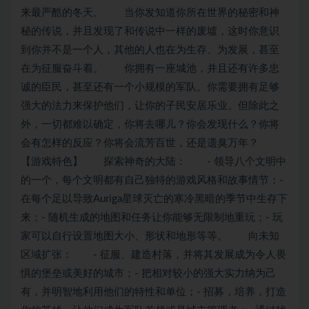
来最严酷的冬天。 当你发知道你所在世界的秘密和神
秘的传说，并且发现了和传说中一样的废墟，这时你意识
到你并不是一个人，其他的人也在为生存、为发展，甚至
在为征服奋斗着。 你拥有一座城池，并且还有许多忠
诚的臣民，甚至还有一个小规模的军队。你需要拥有足够
强大的法力来保护他们，让你的子民安居乐业。但除此之
外，一切都难以确定，你将去哪儿？你会发现什么？你将
会有怎样的反应？你将会流芳百世，还是遗臭万年？
【游戏特色】 探索神奇的大陆： - 领导八个文明中
的一个，每个文明都有自己独特的游戏风格和故事情节；-
在每个足以导致Auriga星球灭亡的寒冷黑暗的季节中生存下
来；- 随机生成的地图和任务让你能够无限制地重玩；-
玩
家
可以自行设置地图大小、形状和地形等等。 向未知
区域扩张： - 征服、建造村落，并将其发展成为令人畏
惧的堡垒或美好的城市；- 把相对较小的强大实力纳为己
有，并明智地利用他们的特性和单位；- 招募，培养，打造