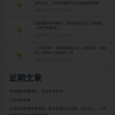
留不住人，亏米送都送不出去的尴尬局面
全部内容
2 年前
157
短剧摄影剪辑教程，剪映剪辑从入门到精通
（30节视频课）
全部内容
2 年前
205
一天两小时，电视剧解说3.0，蓝海项目，轻松
日入3000+ 小白轻松上手
全部内容
2 年前
153
近期文章
游戏搬砖必赚项目，诛仙世界举例
天涯神贴合集
全域电商直播带货课程，解决直播间没流量，留不住人，亏米
送都送不出去的尴尬局面