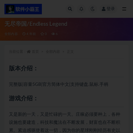
登录
全部
无尽帝国/Endless Legend
全部内容
4 年前
0
6
当前位置：
首页
全部内容
正文
版本介绍：
完整版|容量5GB|官方简体中文|支持键盘.鼠标.手柄
游戏介绍：
又是新的一天，又是忙碌的一天。庄稼必须要种上，各种
设施也要建造，
科技
和
魔法
在不断发展，财富也在不断积
累。紧迫感驱使着这一切，因为
你
的星球刚刚经历有史以