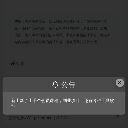
声明：
本站所有文章，如无特殊说明或标注，均为本站原创发
布。任何个人或组织，在未征得本站同意时，禁止复制、盗用、
采集、发布本站内容到任何网站、书籍等各类媒体平台。如若本
站内容侵犯了原著者的合法权益，可联系我们进行处理。
链接
×
公告
上一篇
坎巴拉太空计划/Kerbal Space Program
新上新了上千个会员课程，副业项目，还有各种工具软
件
下一篇
扭曲边界/Warp Frontier（v1.1.7）