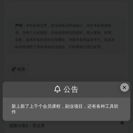
声明：
本站所有文章，如无特殊说明或标注，均为本站原创发
布。任何个人或组织，在未征得本站同意时，禁止复制、盗用、
采集、发布本站内容到任何网站、书籍等各类媒体平台。如若本
站内容侵犯了原著者的合法权益，可联系我们进行处理。
链接
×
公告
上一篇
20XX/单机.同屏多人
新上新了上千个会员课程，副业项目，还有各种工具软
件
下一篇
细胞分裂6：黑名单