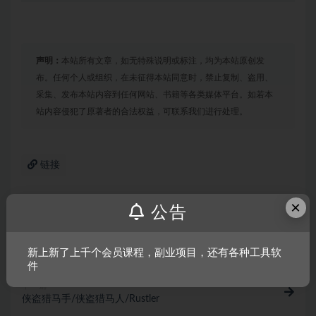
声明：
本站所有文章，如无特殊说明或标注，均为本站原创发
布。任何个人或组织，在未征得本站同意时，禁止复制、盗用、
采集、发布本站内容到任何网站、书籍等各类媒体平台。如若本
站内容侵犯了原著者的合法权益，可联系我们进行处理。
链接
×
公告
上一篇
细胞分裂6：黑名单
新上新了上千个会员课程，副业项目，还有各种工具软
件
下一篇
侠盗猎马手/侠盗猎马人/Rustler