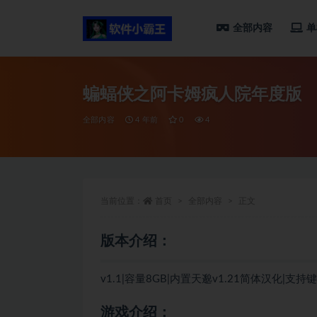
全部内容
单
全部
蝙蝠侠之阿卡姆疯人院年度版
全部内容
4 年前
0
4
当前位置：
首页
全部内容
正文
版本介绍：
v1.1|容量8GB|内置天邈v1.21简体汉化|支
游戏介绍：