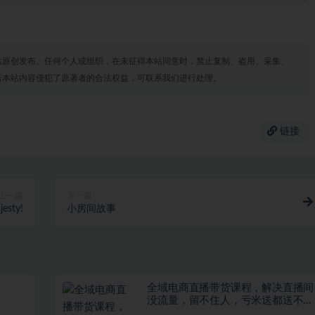
站原创发布。任何个人或组织，在未征得本站同意时，禁止复制、盗用、采集、
若本站内容侵犯了原著者的合法权益，可联系我们进行处理。
链接
上一篇
下一篇
esty!
小房间故事
全域电商直播带货课程，解决直播间
没流量，留不住人，亏米送都送不出
去的尴尬局面