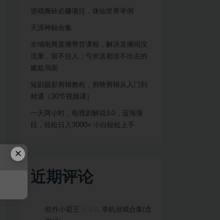
游戏搬砖必赚项目，诛仙世界举例
天涯神贴合集
全域电商直播带货课程，解决直播间没
流量，留不住人，亏米送都送不出去的
尴尬局面
短剧摄影剪辑教程，剪映剪辑从入门到
精通（30节视频课）
一天两小时，电视剧解说3.0，蓝海项
目，轻松日入3000+ 小白轻松上手
×
近期评论
软件小霸王
单机游戏合集(含
发表在