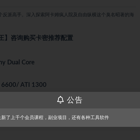
个反派高手。深入探索阿卡姆疯人院及自由纵横这个臭名昭著的海
王】咨询购买卡密推荐配置
ny Dual Core
a 6600/ ATI 1300
公告
上新了上千个会员课程，副业项目，还有各种工具软件