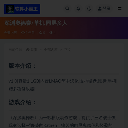
登录
全部
深渊奥德赛/单机.同屏多人
全部内容
4 年前
0
4
当前位置：
首页
全部内容
正文
版本介绍：
v1.0|容量1.1GB|内置LMAO简中汉化|支持键盘.鼠标.手柄|
赠多项修改器|
游戏介绍：
《深渊奥德赛》为一款横版动作游戏，提供了三名战士供
玩家选择—“鲁莽的Katrien，痛苦的幽灵鬼僧侣和轻盈的