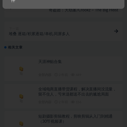
件
上一篇
奇盗团：大劫案/Crookz – The Big Heist
下一篇
堆叠 逐箱/积累逐箱/单机.同屏多人
相关文章
天涯神贴合集
全部内容
2 年前
449
全域电商直播带货课程，解决直播间没流量，
留不住人，亏米送都送不出去的尴尬局面
全部内容
2 年前
156
短剧摄影剪辑教程，剪映剪辑从入门到精通
（30节视频课）