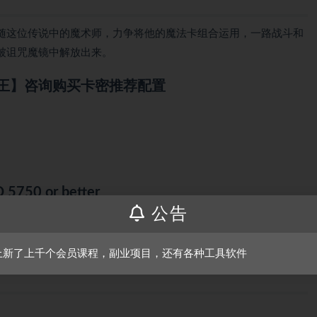
随这位传说中的魔术师，力争将他的魔法卡组合运用，一路战斗和
被诅咒魔镜中解放出来。
王】咨询购买卡密推荐配置
 5750 or better
公告
上新了上千个会员课程，副业项目，还有各种工具软件