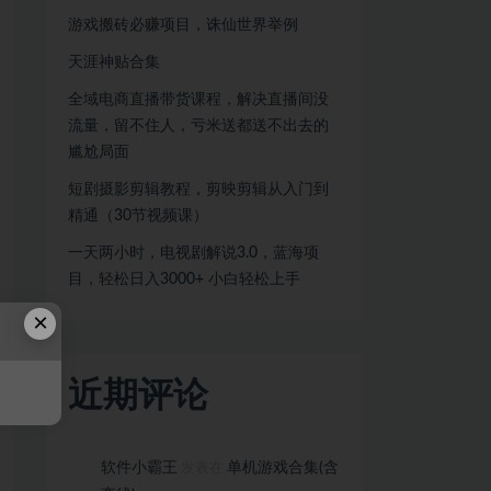
游戏搬砖必赚项目，诛仙世界举例
天涯神贴合集
全域电商直播带货课程，解决直播间没
流量，留不住人，亏米送都送不出去的
尴尬局面
短剧摄影剪辑教程，剪映剪辑从入门到
精通（30节视频课）
一天两小时，电视剧解说3.0，蓝海项
目，轻松日入3000+ 小白轻松上手
×
近期评论
软件小霸王
单机游戏合集(含
发表在