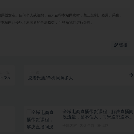
站原创发布。任何个人或组织，在未征得本站同意时，禁止复制、盗用、采集、
若本站内容侵犯了原著者的合法权益，可联系我们进行处理。
链接
上一篇
下一篇
 ’85
忍者氏族/单机.同屏多人
全域电商直播带货课程，解决直播间
没流量，留不住人，亏米送都送不出
去的尴尬局面
全部内容
2 年前
157