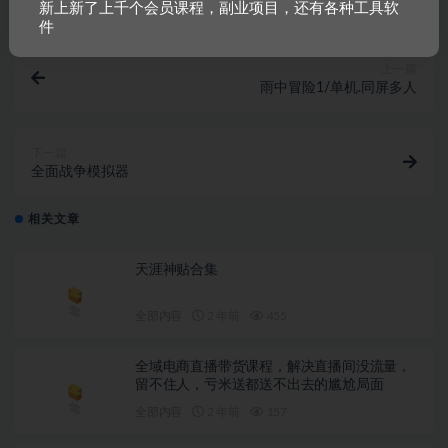
新上新了上千个会员课程，副业项目，还有各种工具软
件
上一篇
雨中冒险1/单机.同屏多人
下一篇
全面战争模拟器
相关文章
天涯神贴合集
全部内容
2 年前
455
全域电商直播带货课程，解决直播间没流量，
留不住人，亏米送都送不出去的尴尬局面
全部内容
2 年前
157