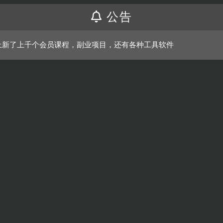
公告
上新了上千个会员课程，副业项目，还有各种工具软件