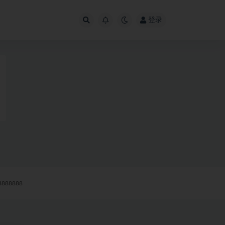
登录
888888