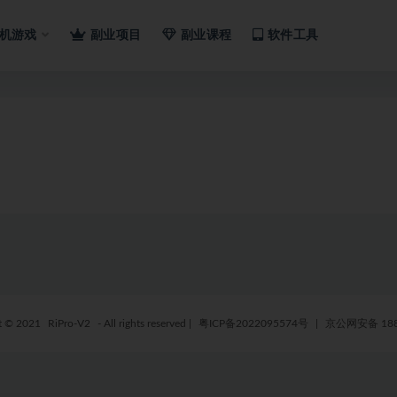
机游戏
副业项目
副业课程
软件工具
t © 2021
RiPro-V2
- All rights reserved
|
粤ICP备2022095574号
|
京公网安备 188