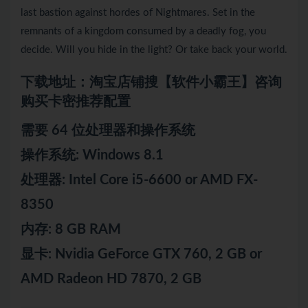
last bastion against hordes of Nightmares. Set in the
remnants of a kingdom consumed by a deadly fog, you
decide. Will you hide in the light? Or take back your world.
下载地址：淘宝店铺搜【软件小霸王】咨询
购买卡密推荐配置
需要 64 位处理器和操作系统
操作系统: Windows 8.1
处理器: Intel Core i5-6600 or AMD FX-
8350
内存: 8 GB RAM
显卡: Nvidia GeForce GTX 760, 2 GB or
AMD Radeon HD 7870, 2 GB