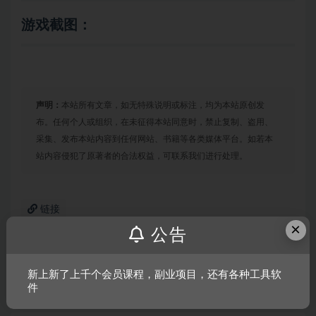
游戏截图：
声明：
本站所有文章，如无特殊说明或标注，均为本站原创发
布。任何个人或组织，在未征得本站同意时，禁止复制、盗用、
采集、发布本站内容到任何网站、书籍等各类媒体平台。如若本
站内容侵犯了原著者的合法权益，可联系我们进行处理。
链接
×
公告
上一篇
新上新了上千个会员课程，副业项目，还有各种工具软
战地1/战地风云1/BF1
件