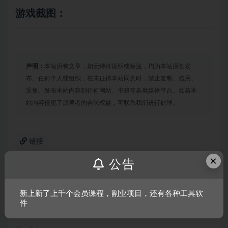
游戏截图：
声明：
本站所有文章，如无特殊说明或标注，均为本站原创发
布。任何个人或组织，在未征得本站同意时，禁止复制、盗用、
采集、发布本站内容到任何网站、书籍等各类媒体平台。如若本
站内容侵犯了原著者的合法权益，可联系我们进行处理。
链接
×
公告
上一篇
新上新了上千个会员课程，副业项目，还有各种工具软
黑暗时代：背水一战
件