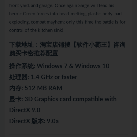
front yard, and garage. Once again Sarge will lead his
heroic Green forces into head-melting, plastic-body-part-
exploding, combat mayhem; only this time the battle is for
control of the kitchen sink!
下载地址：淘宝店铺搜【软件小霸王】咨询
购买卡密推荐配置
操作系统: Windows 7 & Windows 10
处理器: 1.4 GHz or faster
内存: 512 MB RAM
显卡: 3D Graphics card compatible with
DirectX 9.0
DirectX 版本: 9.0a