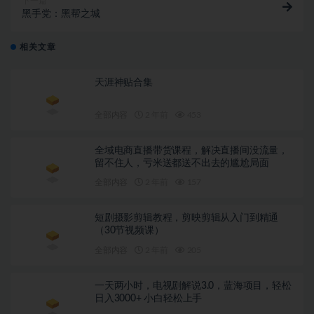
下一篇
黑手党：黑帮之城
相关文章
天涯神贴合集
全部内容
2 年前
453
全域电商直播带货课程，解决直播间没流量，
留不住人，亏米送都送不出去的尴尬局面
全部内容
2 年前
157
短剧摄影剪辑教程，剪映剪辑从入门到精通
（30节视频课）
全部内容
2 年前
205
一天两小时，电视剧解说3.0，蓝海项目，轻松
日入3000+ 小白轻松上手