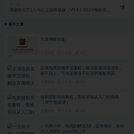
下一篇
消逝的光芒2人与仁之战终极版（V1.4.2-DLC+预购奖励
+修改器）
相关文章
天涯神贴合集
全部内容
2 年前
455
全域电商直播带货课程，解决直播间没流量，
留不住人，亏米送都送不出去的尴尬局面
全部内容
2 年前
157
短剧摄影剪辑教程，剪映剪辑从入门到精通
（30节视频课）
全部内容
2 年前
205
一天两小时，电视剧解说3.0，蓝海项目，轻松
日入3000+ 小白轻松上手