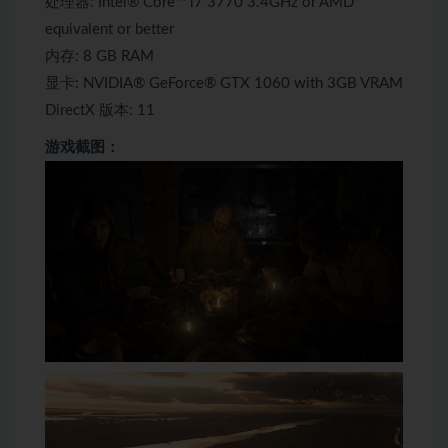
处理器: Intel® Core™ i7 3770 3.4GHz or AMD
equivalent or better
内存: 8 GB RAM
显卡: NVIDIA® GeForce® GTX 1060 with 3GB VRAM
DirectX 版本: 11
游戏截图：