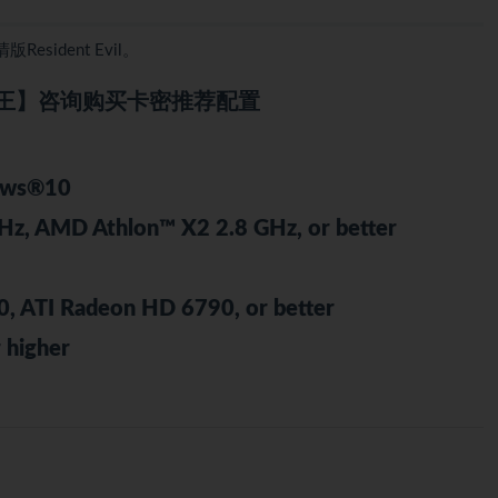
ident Evil。
王】咨询购买卡密推荐配置
ows®10
z, AMD Athlon™ X2 2.8 GHz, or better
ATI Radeon HD 6790, or better
 higher