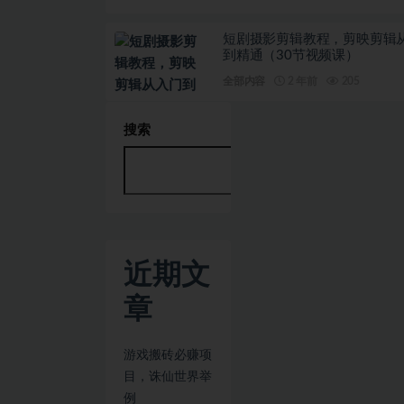
短剧摄影剪辑教程，剪映剪辑
到精通（30节视频课）
全部内容
2 年前
205
搜索
搜
索
近期文
章
游戏搬砖必赚项
目，诛仙世界举
例