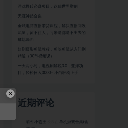
游戏搬砖必赚项目，诛仙世界举例
天涯神贴合集
全域电商直播带货课程，解决直播间没
流量，留不住人，亏米送都送不出去的
尴尬局面
短剧摄影剪辑教程，剪映剪辑从入门到
精通（30节视频课）
一天两小时，电视剧解说3.0，蓝海项
目，轻松日入3000+ 小白轻松上手
×
近期评论
软件小霸王
单机游戏合集(含
发表在