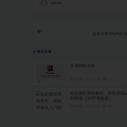
caotao
超市大亨/Market Ty
相关文章
天涯神贴合集
全部内容
2 年前
451
短剧摄影剪辑教程，剪映剪辑
到精通（30节视频课）
全部内容
2 年前
205