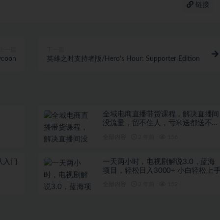
链接
上一篇
下一篇
coon
英雄之时支持者版/Hero’s Hour: Supporter Edition
全域电商直播带货课程，解决直播间
没流量，留不住人，亏米送都送不出
去的尴尬局面
全部内容
2 年前
156
从入门
一天两小时，电视剧解说3.0，蓝海
项目，轻松日入3000+ 小白轻松上
全部内容
2 年前
152