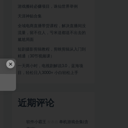
游戏搬砖必赚项目，诛仙世界举例
天涯神贴合集
全域电商直播带货课程，解决直播间没
流量，留不住人，亏米送都送不出去的
尴尬局面
短剧摄影剪辑教程，剪映剪辑从入门到
精通（30节视频课）
×
一天两小时，电视剧解说3.0，蓝海项
目，轻松日入3000+ 小白轻松上手
近期评论
软件小霸王
单机游戏合集(含
发表在