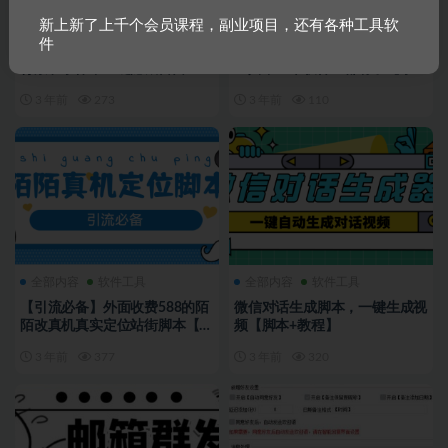
新上新了上千个会员课程，副业项目，还有各种工具软
全部内容
软件工具
全部内容
软件工具
件
上班摸鱼必备看小说神器，调整
外面收费988的自媒体必备全套
背景和字体，一键隐藏窗口
工具，一个软件全都有了【永久
软件+详细教程】
3 年前
273
3 年前
110
全部内容
软件工具
全部内容
软件工具
【引流必备】外面收费588的陌
微信对话生成脚本，一键生成视
陌改真机真实定位站街脚本【永
频【脚本+教程】
久脚本+教程】
3 年前
377
3 年前
320