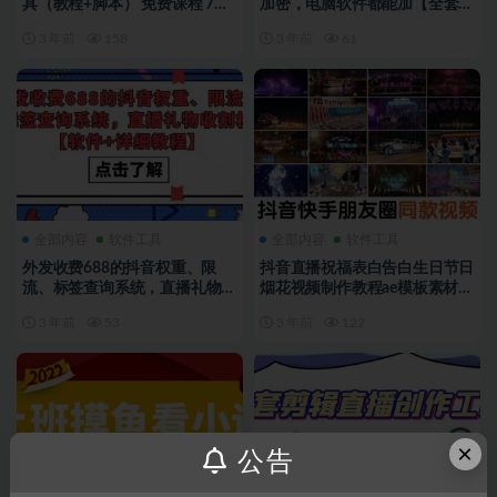
具（教程+脚本） 免费课程 7月
加密，电脑软件都能加【全套源
前 0 22
码+详细教程】
3 年前
158
3 年前
61
全部内容
软件工具
全部内容
软件工具
外发收费688的抖音权重、限
抖音直播祝福表白告白生日节日
流、标签查询系统，直播礼物收
烟花视频制作教程ae模板素材软
割机【软件+教程】
件
3 年前
53
3 年前
122
×
公告