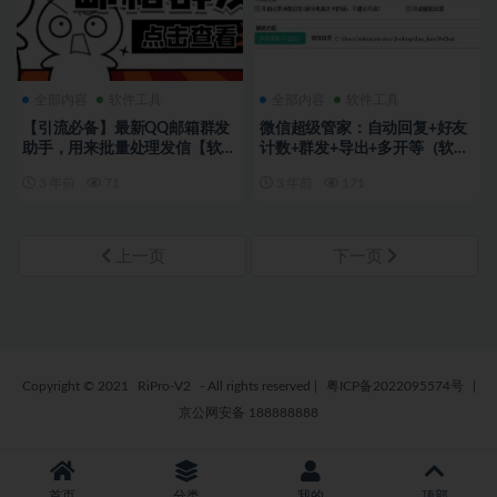
全部内容
软件工具
全部内容
软件工具
【引流必备】最新QQ邮箱群发
微信超级管家：自动回复+好友
助手，用来批量处理发信【软件
计数+群发+导出+多开等（软件
+详细教程】 引流推广 1年前 0
+教程）
3 年前
71
3 年前
171
33 3.8
上一页
下一页
Copyright © 2021
RiPro-V2
- All rights reserved
|
粤ICP备2022095574号
|
京公网安备 188888888
首页
分类
我的
顶部